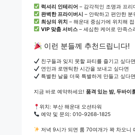
럭셔리 인테리어
– 감각적인 조명과 프리
완벽한 프라이버시
– 안락하고 편안한 분
최상의 위치
– 해운대 중심가에 위치해 
VIP 맞춤 서비스
– 세심한 케어로 만족스
이런 분들께 추천드립니다!
친구들과 잊지 못할 파티를 즐기고 싶다
연인과 로맨틱한 시간을 보내고 싶다면
특별한 날을 더욱 특별하게 만들고 싶다
지금 바로 예약하세요!
품격 있는 밤, 두바이
위치: 부산 해운대 오션타워
예약 및 문의: 010-9268-1825
저녁 9시가 되면 룸 70여개가 꽉 차오니