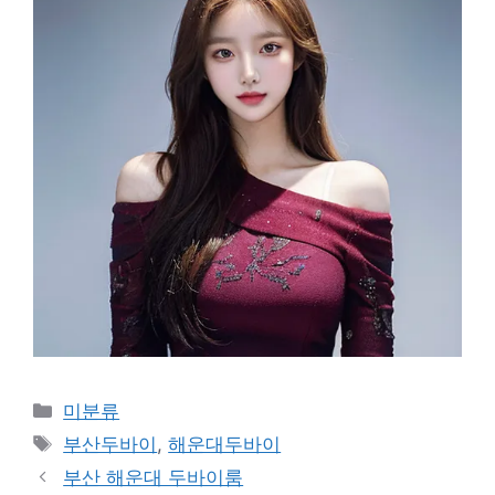
Categories
미분류
Tags
부산두바이
,
해운대두바이
부산 해운대 두바이룸